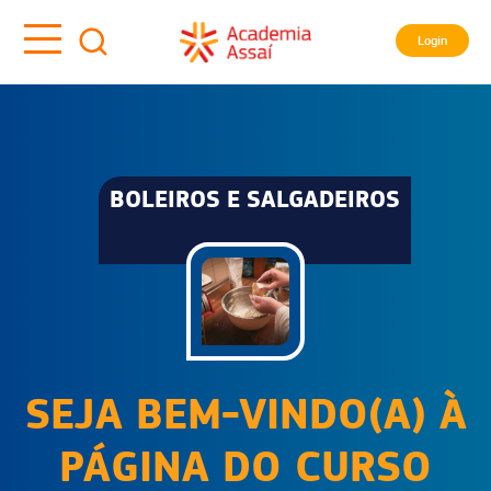
Login
BOLEIROS E SALGADEIROS
SEJA BEM-VINDO(A) À
PÁGINA DO CURSO