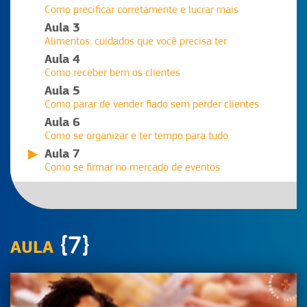
Como precificar corretamente e lucrar mais
Aula 3
Alimentos: cuidados que você precisa ter
Aula 4
Como receber bem os clientes
Aula 5
Como parar de vender fiado sem perder clientes
Aula 6
Como se organizar e ter tempo para tudo
Aula 7
Como se firmar no mercado de eventos
Aula 8
Inove no marketing e apareça mais
{7}
AULA