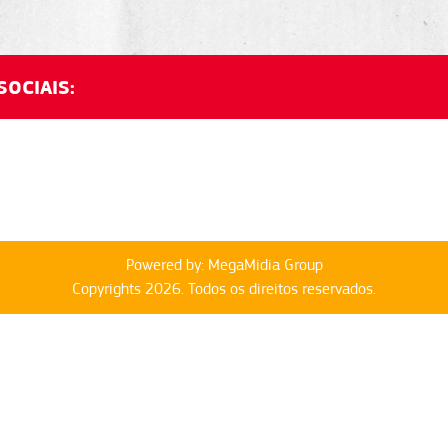
SOCIAIS:
Powered by: MegaMidia Group
Copyrights 2026. Todos os direitos reservados.