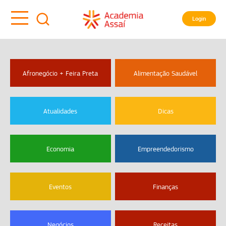
Login
Afronegócio + Feira Preta
Alimentação Saudável
Atualidades
Dicas
Economia
Empreendedorismo
Eventos
Finanças
Negócios
Receitas