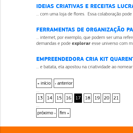
IDEIAS CRIATIVAS E RECEITAS LUC
... com uma loja de flores. Essa colaboração pode 
FERRAMENTAS DE ORGANIZAÇÃO PAR
... internet, por exemplo, que podem ser uma refe
explorar
demandas e pode
esse universo com mai
EMPREENDEDORA CRIA KIT QUARENT
... e batata, ela apostou na criatividade ao nomea
« início
‹ anterior
…
13
14
15
16
17
18
19
20
21
…
próximo ›
fim »