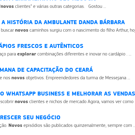
novos
“
clientes” e várias outras categorias. Gostou ...
A A HISTÓRIA DA AMBULANTE DANDA BÁRBARA
novos
m buscar
caminhos surgiu com o nascimento do filho Arthur, hoje
ÁPIOS FRESCOS E AUTÊNTICOS
explorar
paço para
combinações diferentes e inovar no cardápio . ...
EMANA DE CAPACITAÇÃO DO CEARÁ
novos
se nos
objetivos. Empreendedores da turma de Messejana ...
O WHATSAPP BUSINESS E MELHORAR AS VENDA
novos
escobrir
clientes e nichos de mercado Agora, vamos ver como .
CRESCER SEU NEGÓCIO
Novos
ação.
episódios são publicados quinzenalmente, sempre com ..