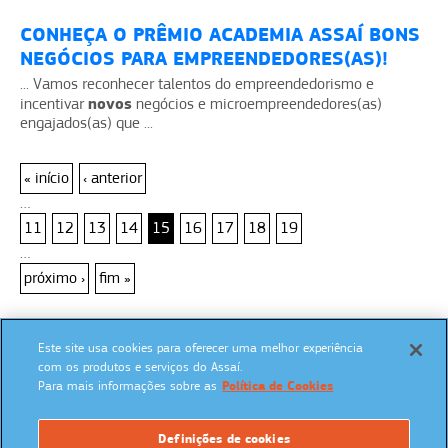
CONHEÇA O PRÊMIO ACADEMIA ASSAÍ BONS
NEGÓCIOS PARA EMPREENDEDORES(AS)!
... Vamos reconhecer talentos do empreendedorismo e
novos
incentivar
negócios e microempreendedores(as)
engajados(as) que ...
« início
‹ anterior
…
11
12
13
14
15
16
17
18
19
…
próximo ›
fim »
Este site usa cookies para oferecer uma melhor experiência
SIGA NAS REDES SOCIAIS:
com os produtos e serviços do Assaí.
Para mais informações sobre as
Política de Cookies
Definições de cookies
UM PROGRAMA: